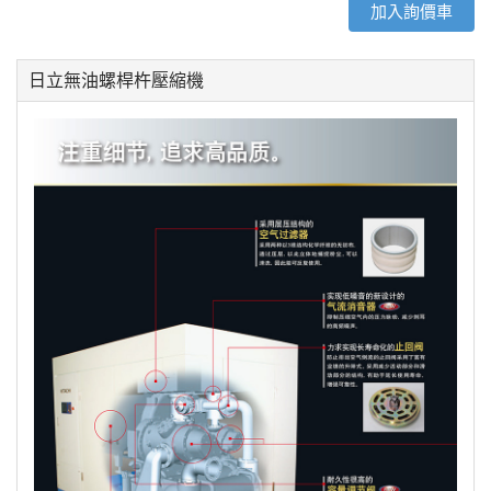
加入詢價車
日立無油螺桿杵壓縮機